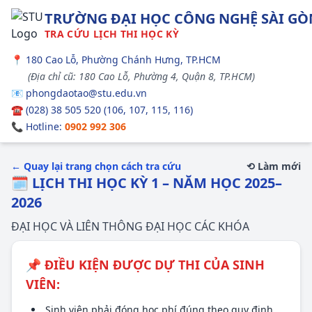
TRƯỜNG ĐẠI HỌC CÔNG NGHỆ SÀI GÒ
TRA CỨU LỊCH THI HỌC KỲ
📍 180 Cao Lỗ, Phường Chánh Hưng, TP.HCM
(Địa chỉ cũ: 180 Cao Lỗ, Phường 4, Quận 8, TP.HCM)
📧
phongdaotao@stu.edu.vn
☎️ (028) 38 505 520 (106, 107, 115, 116)
📞 Hotline:
0902 992 306
← Quay lại trang chọn cách tra cứu
⟲ Làm mới
🗓️ LỊCH THI HỌC KỲ 1 – NĂM HỌC 2025–
2026
ĐẠI HỌC VÀ LIÊN THÔNG ĐẠI HỌC CÁC KHÓA
📌 ĐIỀU KIỆN ĐƯỢC DỰ THI CỦA SINH
VIÊN:
Sinh viên phải đóng học phí đúng theo quy định